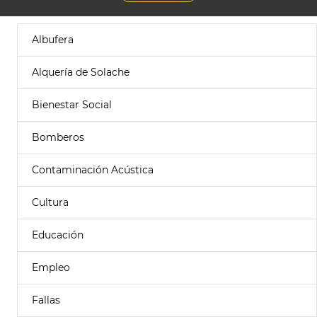
Albufera
Alquería de Solache
Bienestar Social
Bomberos
Contaminación Acústica
Cultura
Educación
Empleo
Fallas