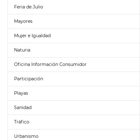
Feria de Julio
Mayores
Mujer e Igualdad
Naturia
Oficina Información Consumidor
Participación
Playas
Sanidad
Tráfico
Urbanismo