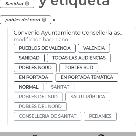
y etiqueta
Sanidad
.
pobles del nord
Convenio Ayuntamiento Conselleria asistencia médica pedanías València
modificado hace 1 año
PUEBLOS DE VALÈNCIA
VALENCIA
SANIDAD
TODAS LAS AUDIENCIAS
POBLES NORD
POBLES SUD
EN PORTADA
EN PORTADA TEMÁTICA
NORMAL
SANITAT
POBLES DEL SUD
SALUT PÚBLICA
POBLES DEL NORD
CONSELLERIA DE SANITAT
PEDANIES