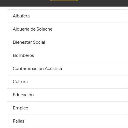
Albufera
Alquería de Solache
Bienestar Social
Bomberos
Contaminación Acústica
Cultura
Educación
Empleo
Fallas