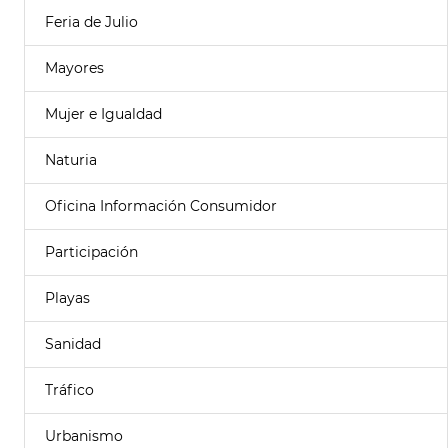
Feria de Julio
Mayores
Mujer e Igualdad
Naturia
Oficina Información Consumidor
Participación
Playas
Sanidad
Tráfico
Urbanismo