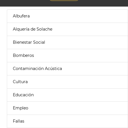
Albufera
Alquería de Solache
Bienestar Social
Bomberos
Contaminación Acústica
Cultura
Educación
Empleo
Fallas