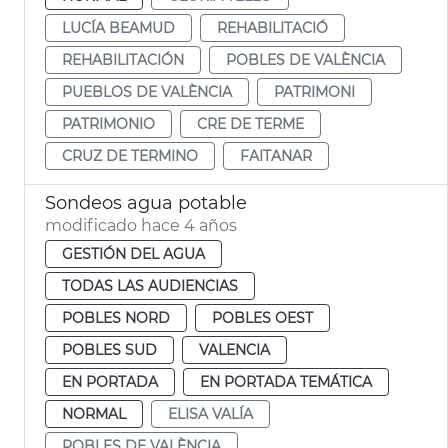
LUCÍA BEAMUD
REHABILITACIÓ
REHABILITACIÓN
POBLES DE VALÈNCIA
PUEBLOS DE VALÈNCIA
PATRIMONI
PATRIMONIO
CRE DE TERME
CRUZ DE TERMINO
FAITANAR
Sondeos agua potable
modificado hace 4 años
GESTIÓN DEL AGUA
TODAS LAS AUDIENCIAS
POBLES NORD
POBLES OEST
POBLES SUD
VALENCIA
EN PORTADA
EN PORTADA TEMÁTICA
NORMAL
ELISA VALÍA
POBLES DE VALÈNCIA