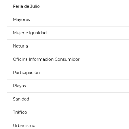
Feria de Julio
Mayores
Mujer e Igualdad
Naturia
Oficina Información Consumidor
Participación
Playas
Sanidad
Tráfico
Urbanismo