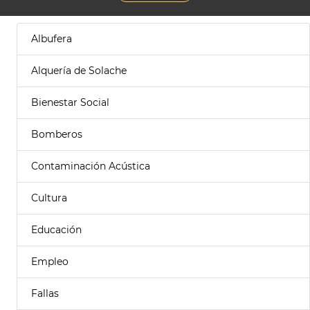
Albufera
Alquería de Solache
Bienestar Social
Bomberos
Contaminación Acústica
Cultura
Educación
Empleo
Fallas