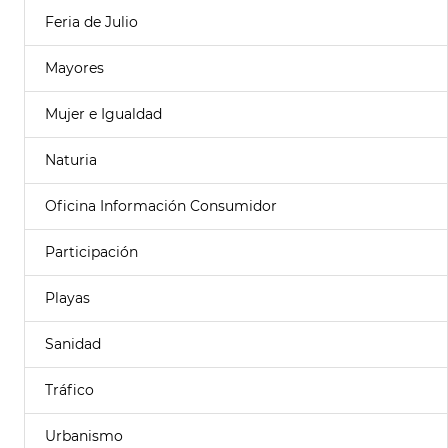
Feria de Julio
Mayores
Mujer e Igualdad
Naturia
Oficina Información Consumidor
Participación
Playas
Sanidad
Tráfico
Urbanismo