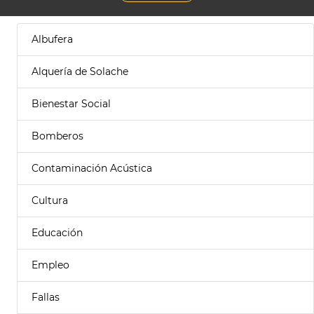
Albufera
Alquería de Solache
Bienestar Social
Bomberos
Contaminación Acústica
Cultura
Educación
Empleo
Fallas