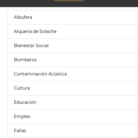
Albufera
Alquería de Solache
Bienestar Social
Bomberos
Contaminación Acústica
Cultura
Educación
Empleo
Fallas