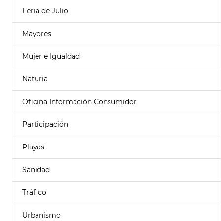
Feria de Julio
Mayores
Mujer e Igualdad
Naturia
Oficina Información Consumidor
Participación
Playas
Sanidad
Tráfico
Urbanismo