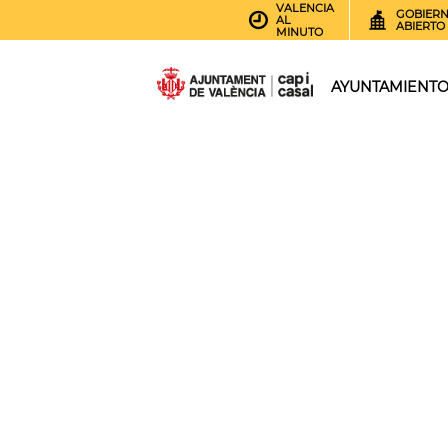
VALENCIA
GOBIER
AL
ABIERTO
MINUTO
AYUNTAMIENT