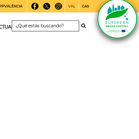
PPVALÈNCIA
VAL
CAS
CTUALIDAD