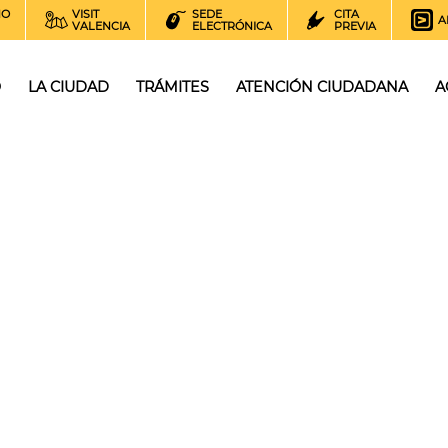
NO
VISIT
SEDE
CITA
A
VALENCIA
ELECTRÓNICA
PREVIA
O
LA CIUDAD
TRÁMITES
ATENCIÓN CIUDADANA
A