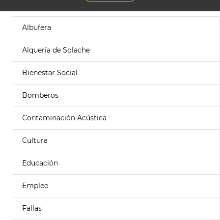
Albufera
Alquería de Solache
Bienestar Social
Bomberos
Contaminación Acústica
Cultura
Educación
Empleo
Fallas