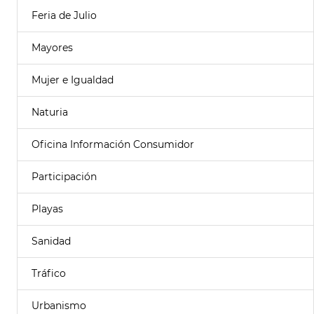
Feria de Julio
Mayores
Mujer e Igualdad
Naturia
Oficina Información Consumidor
Participación
Playas
Sanidad
Tráfico
Urbanismo