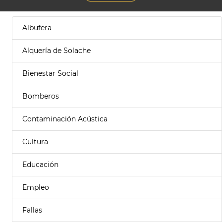
Albufera
Alquería de Solache
Bienestar Social
Bomberos
Contaminación Acústica
Cultura
Educación
Empleo
Fallas