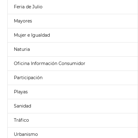
Feria de Julio
Mayores
Mujer e Igualdad
Naturia
Oficina Información Consumidor
Participación
Playas
Sanidad
Tráfico
Urbanismo