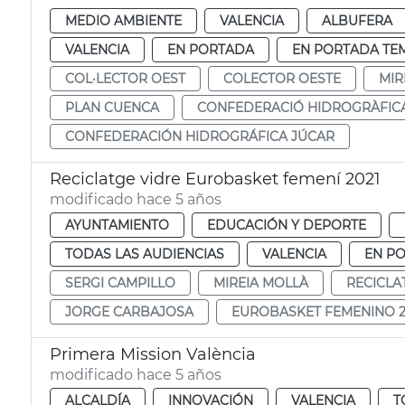
MEDIO AMBIENTE
VALENCIA
ALBUFERA
VALENCIA
EN PORTADA
EN PORTADA TE
COL·LECTOR OEST
COLECTOR OESTE
MIR
PLAN CUENCA
CONFEDERACIÓ HIDROGRÀFIC
CONFEDERACIÓN HIDROGRÁFICA JÚCAR
Reciclatge vidre Eurobasket femení 2021
modificado hace 5 años
AYUNTAMIENTO
EDUCACIÓN Y DEPORTE
TODAS LAS AUDIENCIAS
VALENCIA
EN P
SERGI CAMPILLO
MIREIA MOLLÀ
RECICLA
JORGE CARBAJOSA
EUROBASKET FEMENINO 2
Primera Mission València
modificado hace 5 años
ALCALDÍA
INNOVACIÓN
VALENCIA
T