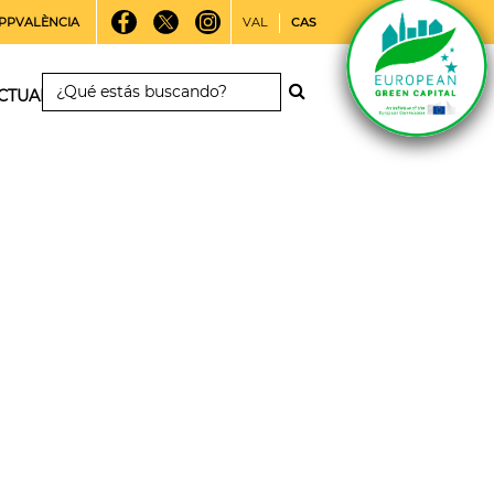
PPVALÈNCIA
VAL
CAS
CTUALIDAD