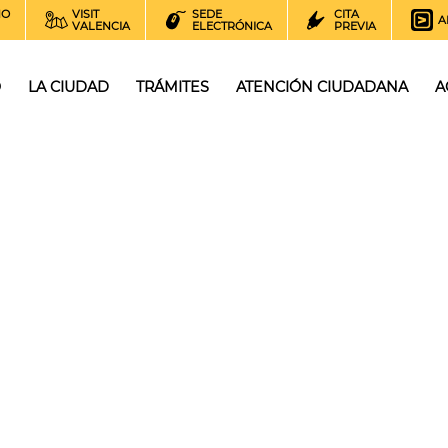
NO
VISIT
SEDE
CITA
A
VALENCIA
ELECTRÓNICA
PREVIA
O
LA CIUDAD
TRÁMITES
ATENCIÓN CIUDADANA
A