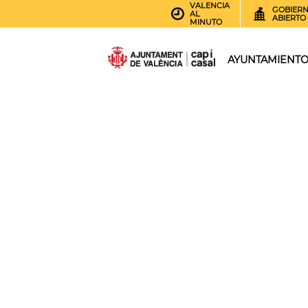
VALENCIA
GOBIER
AL
ABIERTO
MINUTO
AYUNTAMIENT