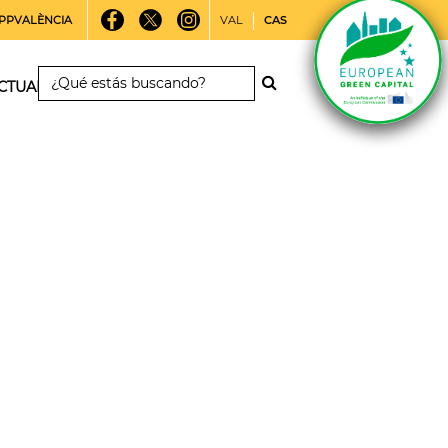
PPVALÈNCIA
VAL
CAS
CTUALIDAD