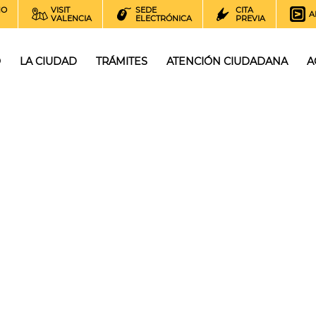
NO
VISIT
SEDE
CITA
A
VALENCIA
ELECTRÓNICA
PREVIA
O
LA CIUDAD
TRÁMITES
ATENCIÓN CIUDADANA
A