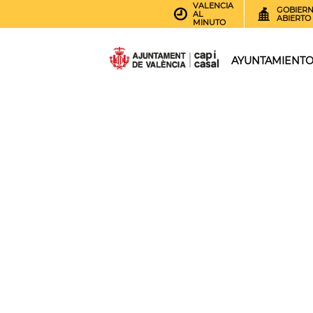
VALENCIA
GOBIER
AL
ABIERTO
MINUTO
AYUNTAMIENT