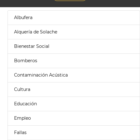
Albufera
Alquería de Solache
Bienestar Social
Bomberos
Contaminación Acústica
Cultura
Educación
Empleo
Fallas