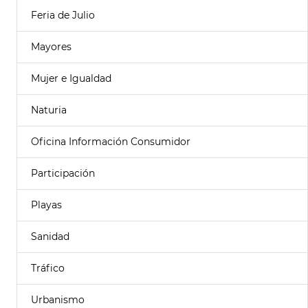
Feria de Julio
Mayores
Mujer e Igualdad
Naturia
Oficina Información Consumidor
Participación
Playas
Sanidad
Tráfico
Urbanismo