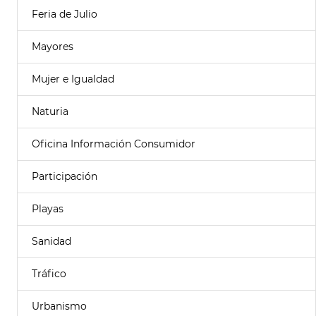
Feria de Julio
Mayores
Mujer e Igualdad
Naturia
Oficina Información Consumidor
Participación
Playas
Sanidad
Tráfico
Urbanismo