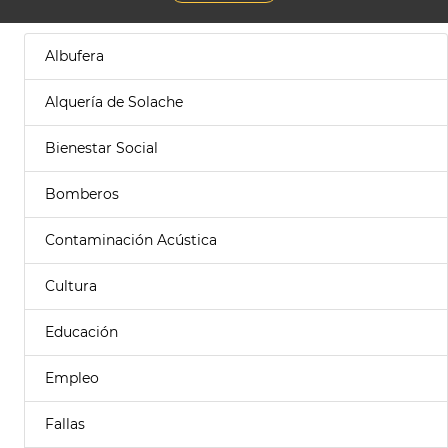
Albufera
Alquería de Solache
Bienestar Social
Bomberos
Contaminación Acústica
Cultura
Educación
Empleo
Fallas