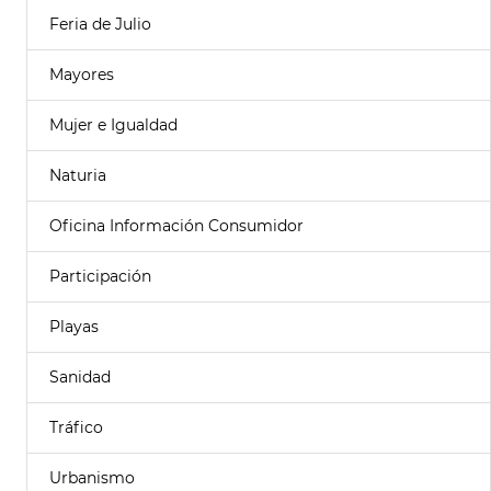
Feria de Julio
Mayores
Mujer e Igualdad
Naturia
Oficina Información Consumidor
Participación
Playas
Sanidad
Tráfico
Urbanismo