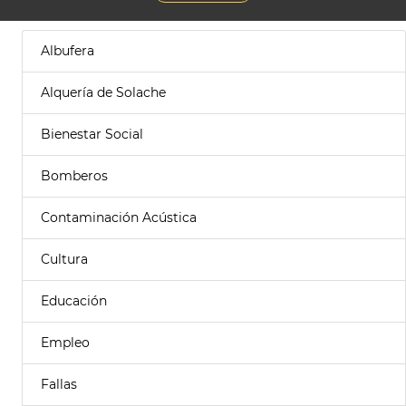
Albufera
Alquería de Solache
Bienestar Social
Bomberos
Contaminación Acústica
Cultura
Educación
Empleo
Fallas