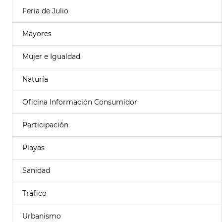
Feria de Julio
Mayores
Mujer e Igualdad
Naturia
Oficina Información Consumidor
Participación
Playas
Sanidad
Tráfico
Urbanismo