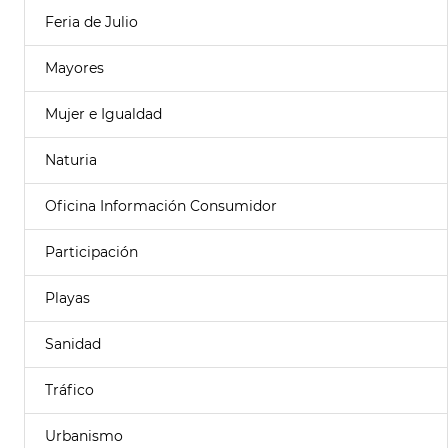
Feria de Julio
Mayores
Mujer e Igualdad
Naturia
Oficina Información Consumidor
Participación
Playas
Sanidad
Tráfico
Urbanismo