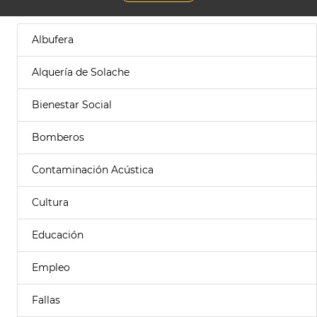
Albufera
Alquería de Solache
Bienestar Social
Bomberos
Contaminación Acústica
Cultura
Educación
Empleo
Fallas