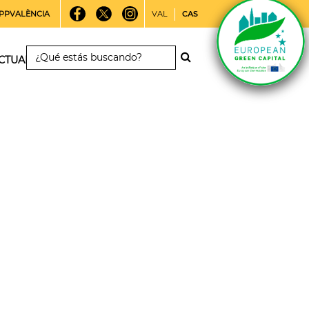
PPVALÈNCIA
VAL
CAS
CTUALIDAD