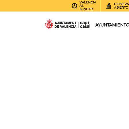
VALENCIA
GOBIER
AL
ABIERTO
MINUTO
AYUNTAMIENT