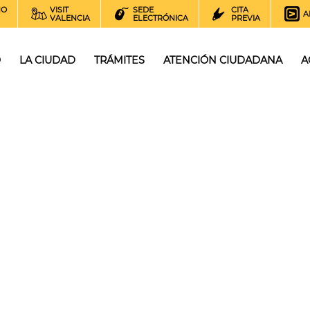
NO
VISIT
SEDE
CITA
A
VALENCIA
ELECTRÓNICA
PREVIA
O
LA CIUDAD
TRÁMITES
ATENCIÓN CIUDADANA
A