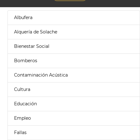
Albufera
Alquería de Solache
Bienestar Social
Bomberos
Contaminación Acústica
Cultura
Educación
Empleo
Fallas