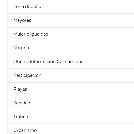
Feria de Julio
Mayores
Mujer e Igualdad
Naturia
Oficina Información Consumidor
Participación
Playas
Sanidad
Tráfico
Urbanismo