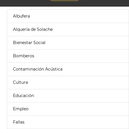
Albufera
Alquería de Solache
Bienestar Social
Bomberos
Contaminación Acústica
Cultura
Educación
Empleo
Fallas