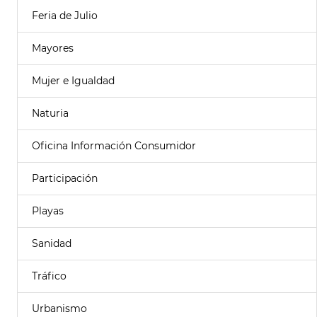
Feria de Julio
Mayores
Mujer e Igualdad
Naturia
Oficina Información Consumidor
Participación
Playas
Sanidad
Tráfico
Urbanismo