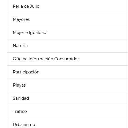
Feria de Julio
Mayores
Mujer e Igualdad
Naturia
Oficina Información Consumidor
Participación
Playas
Sanidad
Tráfico
Urbanismo