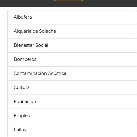
Albufera
Alquería de Solache
Bienestar Social
Bomberos
Contaminación Acústica
Cultura
Educación
Empleo
Fallas