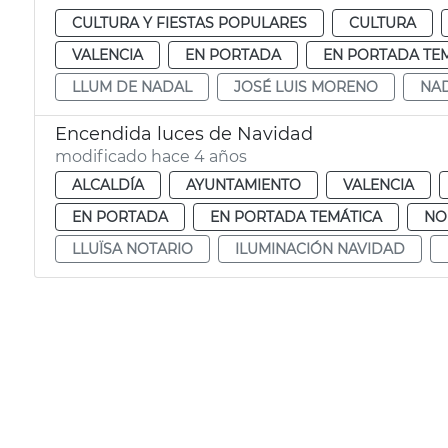
CULTURA Y FIESTAS POPULARES
CULTURA
VALENCIA
EN PORTADA
EN PORTADA TE
LLUM DE NADAL
JOSÉ LUIS MORENO
NAD
Encendida luces de Navidad
modificado hace 4 años
ALCALDÍA
AYUNTAMIENTO
VALENCIA
EN PORTADA
EN PORTADA TEMÁTICA
NO
LLUÏSA NOTARIO
ILUMINACIÓN NAVIDAD