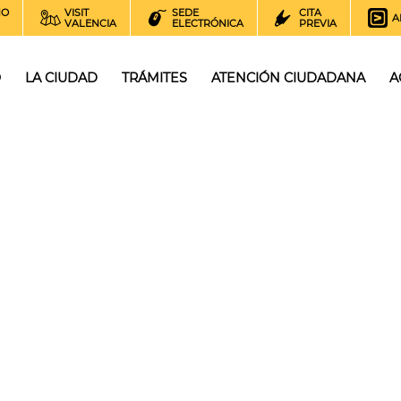
NO
VISIT
SEDE
CITA
A
VALENCIA
ELECTRÓNICA
PREVIA
O
LA CIUDAD
TRÁMITES
ATENCIÓN CIUDADANA
A