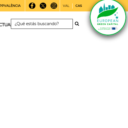
PPVALÈNCIA
VAL
CAS
CTUALIDAD