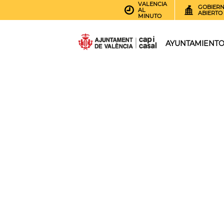
VALENCIA
GOBIER
AL
ABIERTO
MINUTO
AYUNTAMIENT