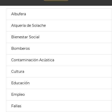
Albufera
Alquería de Solache
Bienestar Social
Bomberos
Contaminación Acústica
Cultura
Educación
Empleo
Fallas