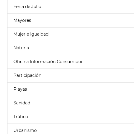
Feria de Julio
Mayores
Mujer e Igualdad
Naturia
Oficina Información Consumidor
Participación
Playas
Sanidad
Tráfico
Urbanismo