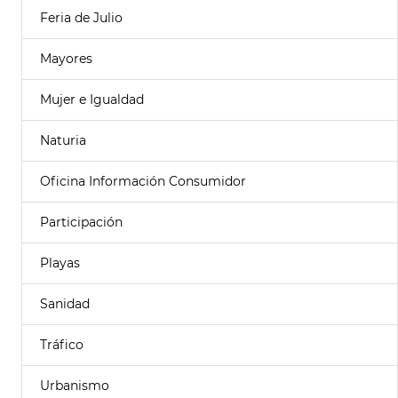
Feria de Julio
Mayores
Mujer e Igualdad
Naturia
Oficina Información Consumidor
Participación
Playas
Sanidad
Tráfico
Urbanismo