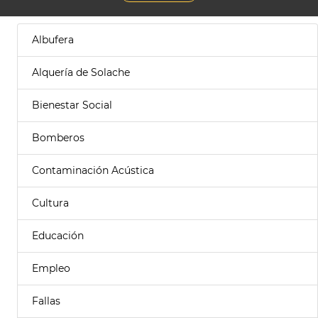
Albufera
Alquería de Solache
Bienestar Social
Bomberos
Contaminación Acústica
Cultura
Educación
Empleo
Fallas