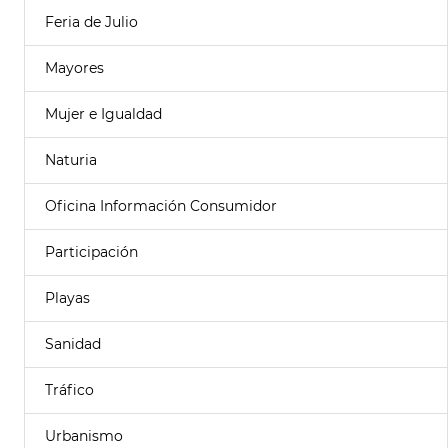
Feria de Julio
Mayores
Mujer e Igualdad
Naturia
Oficina Información Consumidor
Participación
Playas
Sanidad
Tráfico
Urbanismo