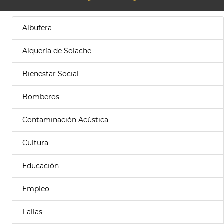
Albufera
Alquería de Solache
Bienestar Social
Bomberos
Contaminación Acústica
Cultura
Educación
Empleo
Fallas