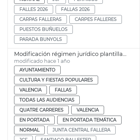
FALLES 2026
FALLAS 2026
CARPAS FALLERAS
CARPES FALLERES
PUESTOS BUÑUELOS
PARADA BUNYOLS
Modificación régimen jurídico plantilla Junta Central Fallera València
modificado hace 1 año
AYUNTAMIENTO
CULTURA Y FIESTAS POPULARES
VALENCIA
FALLAS
TODAS LAS AUDIENCIAS
QUATRE CARRERES
VALENCIA
EN PORTADA
EN PORTADA TEMÁTICA
NORMAL
JUNTA CENTRAL FALLERA
JCF
SANTIAGO BALLESTER