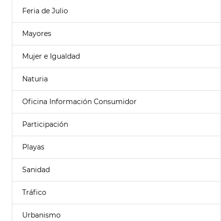
Feria de Julio
Mayores
Mujer e Igualdad
Naturia
Oficina Información Consumidor
Participación
Playas
Sanidad
Tráfico
Urbanismo