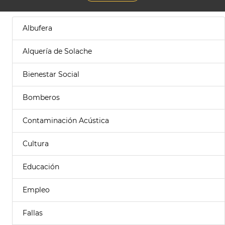
Albufera
Alquería de Solache
Bienestar Social
Bomberos
Contaminación Acústica
Cultura
Educación
Empleo
Fallas