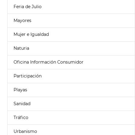
Feria de Julio
Mayores
Mujer e Igualdad
Naturia
Oficina Información Consumidor
Participación
Playas
Sanidad
Tráfico
Urbanismo