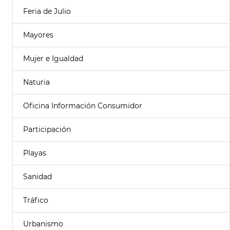
Feria de Julio
Mayores
Mujer e Igualdad
Naturia
Oficina Información Consumidor
Participación
Playas
Sanidad
Tráfico
Urbanismo