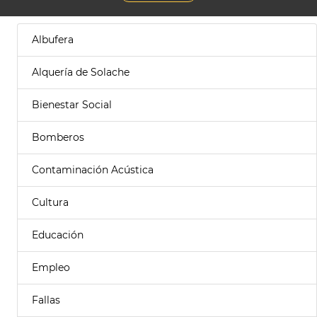
Albufera
Alquería de Solache
Bienestar Social
Bomberos
Contaminación Acústica
Cultura
Educación
Empleo
Fallas