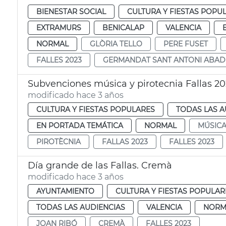
BIENESTAR SOCIAL
CULTURA Y FIESTAS POPU
EXTRAMURS
BENICALAP
VALENCIA
NORMAL
GLÒRIA TELLO
PERE FUSET
FALLES 2023
GERMANDAT SANT ANTONI ABAD
Subvenciones música y pirotecnia Fallas 2
modificado hace 3 años
CULTURA Y FIESTAS POPULARES
TODAS LAS A
EN PORTADA TEMÁTICA
NORMAL
MÚSIC
PIROTÈCNIA
FALLAS 2023
FALLES 2023
Día grande de las Fallas. Cremà
modificado hace 3 años
AYUNTAMIENTO
CULTURA Y FIESTAS POPULAR
TODAS LAS AUDIENCIAS
VALENCIA
NORM
JOAN RIBÓ
CREMÀ
FALLES 2023