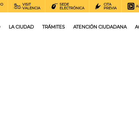
NO
VISIT
SEDE
CITA
A
VALENCIA
ELECTRÓNICA
PREVIA
O
LA CIUDAD
TRÁMITES
ATENCIÓN CIUDADANA
A