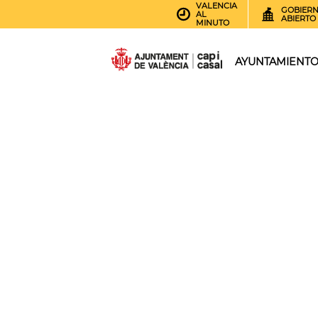
VALENCIA
GOBIER
AL
ABIERTO
MINUTO
AYUNTAMIENT