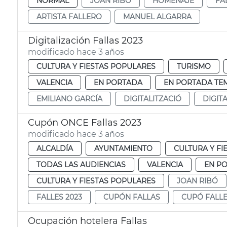
NORMAL
JOAN RIBÓ
HOMENAJE
FA
ARTISTA FALLERO
MANUEL ALGARRA
Digitalización Fallas 2023
modificado hace 3 años
CULTURA Y FIESTAS POPULARES
TURISMO
VALENCIA
EN PORTADA
EN PORTADA TE
EMILIANO GARCÍA
DIGITALITZACIÓ
DIGIT
Cupón ONCE Fallas 2023
modificado hace 3 años
ALCALDÍA
AYUNTAMIENTO
CULTURA Y FI
TODAS LAS AUDIENCIAS
VALENCIA
EN P
CULTURA Y FIESTAS POPULARES
JOAN RIBÓ
FALLES 2023
CUPÓN FALLAS
CUPÓ FALL
Ocupación hotelera Fallas