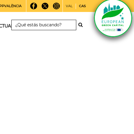
PPVALÈNCIA
VAL
CAS
CTUALIDAD