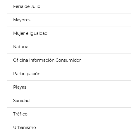
Feria de Julio
Mayores
Mujer e Igualdad
Naturia
Oficina Información Consumidor
Participación
Playas
Sanidad
Tráfico
Urbanismo