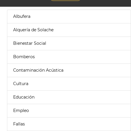
Albufera
Alquería de Solache
Bienestar Social
Bomberos
Contaminación Acústica
Cultura
Educación
Empleo
Fallas