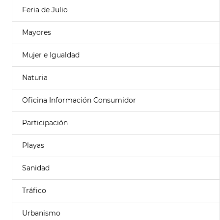
Feria de Julio
Mayores
Mujer e Igualdad
Naturia
Oficina Información Consumidor
Participación
Playas
Sanidad
Tráfico
Urbanismo