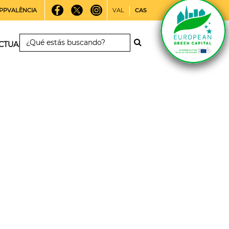
PPVALÈNCIA
VAL
CAS
CTUALIDAD