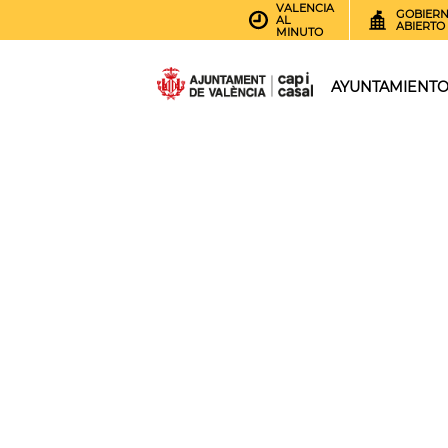
VALENCIA
GOBIER
AL
ABIERTO
MINUTO
AYUNTAMIENT