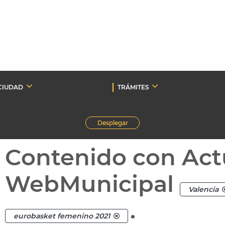
CIUDAD
TRÁMITES
Desplegar
Contenido con Act
WebMunicipal
Valencia
.
eurobasket femenino 2021