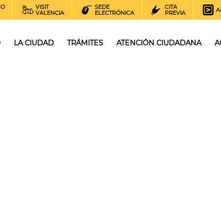
NO
VISIT
SEDE
CITA
A
VALENCIA
ELECTRÓNICA
PREVIA
O
LA CIUDAD
TRÁMITES
ATENCIÓN CIUDADANA
A