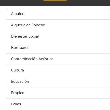
Albufera
Alquería de Solache
Bienestar Social
Bomberos
Contaminación Acústica
Cultura
Educación
Empleo
Fallas