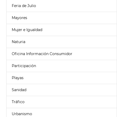
Feria de Julio
Mayores
Mujer e Igualdad
Naturia
Oficina Información Consumidor
Participación
Playas
Sanidad
Tráfico
Urbanismo