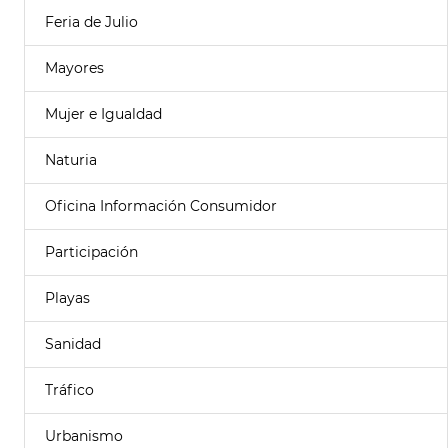
Feria de Julio
Mayores
Mujer e Igualdad
Naturia
Oficina Información Consumidor
Participación
Playas
Sanidad
Tráfico
Urbanismo