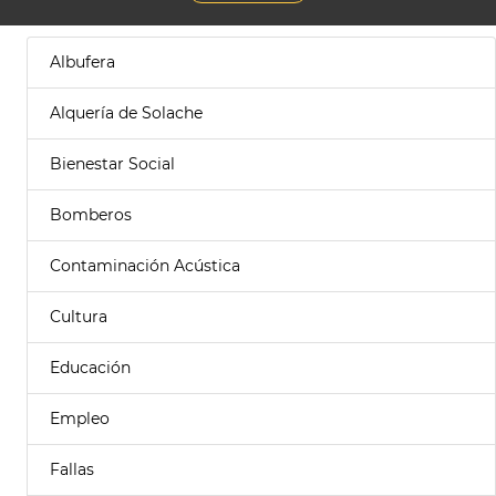
Albufera
Alquería de Solache
Bienestar Social
Bomberos
Contaminación Acústica
Cultura
Educación
Empleo
Fallas