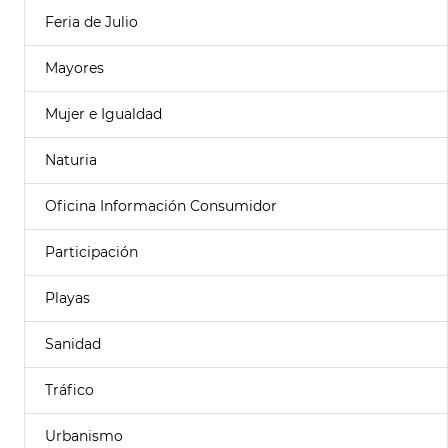
Feria de Julio
Mayores
Mujer e Igualdad
Naturia
Oficina Información Consumidor
Participación
Playas
Sanidad
Tráfico
Urbanismo