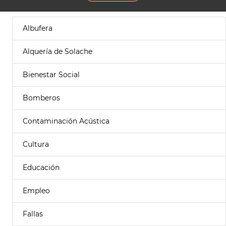
Albufera
Alquería de Solache
Bienestar Social
Bomberos
Contaminación Acústica
Cultura
Educación
Empleo
Fallas