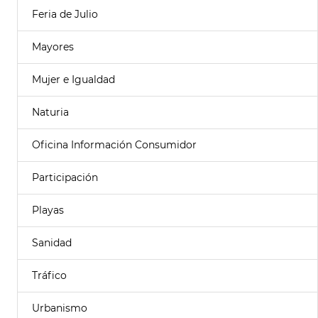
Feria de Julio
Mayores
Mujer e Igualdad
Naturia
Oficina Información Consumidor
Participación
Playas
Sanidad
Tráfico
Urbanismo