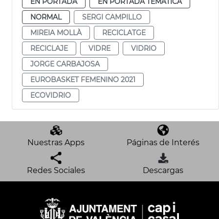
EN PORTADA
EN PORTADA TEMÁTICA
NORMAL
SERGI CAMPILLO
MIREIA MOLLÀ
RECICLATGE
RECICLAJE
VIDRE
VIDRIO
JORGE CARBAJOSA
EUROBASKET FEMENINO 2021
ECOVIDRIO
Nuestras Apps
Páginas de Interés
Redes Sociales
Descargas