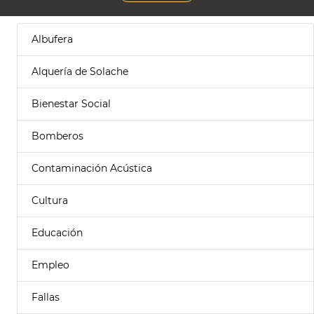
Albufera
Alquería de Solache
Bienestar Social
Bomberos
Contaminación Acústica
Cultura
Educación
Empleo
Fallas