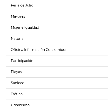
Feria de Julio
Mayores
Mujer e Igualdad
Naturia
Oficina Información Consumidor
Participación
Playas
Sanidad
Tráfico
Urbanismo