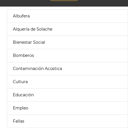
Albufera
Alquería de Solache
Bienestar Social
Bomberos
Contaminación Acústica
Cultura
Educación
Empleo
Fallas