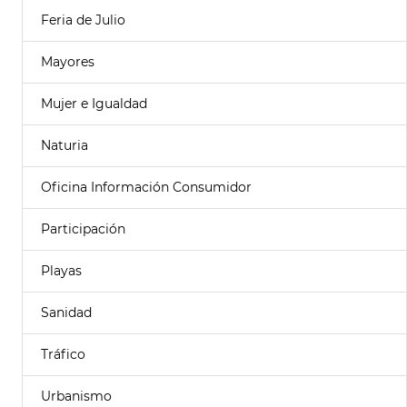
Feria de Julio
Mayores
Mujer e Igualdad
Naturia
Oficina Información Consumidor
Participación
Playas
Sanidad
Tráfico
Urbanismo