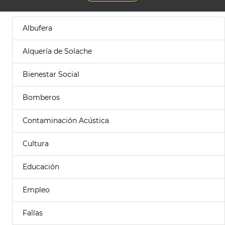
Albufera
Alquería de Solache
Bienestar Social
Bomberos
Contaminación Acústica
Cultura
Educación
Empleo
Fallas