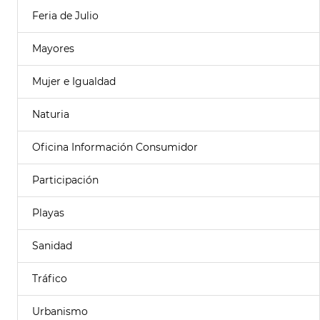
Feria de Julio
Mayores
Mujer e Igualdad
Naturia
Oficina Información Consumidor
Participación
Playas
Sanidad
Tráfico
Urbanismo