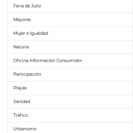
Feria de Julio
Mayores
Mujer e Igualdad
Naturia
Oficina Información Consumidor
Participación
Playas
Sanidad
Tráfico
Urbanismo