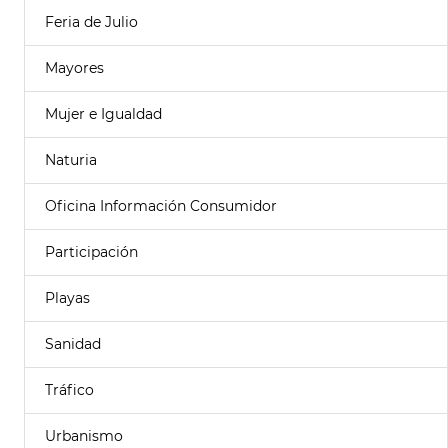
Feria de Julio
Mayores
Mujer e Igualdad
Naturia
Oficina Información Consumidor
Participación
Playas
Sanidad
Tráfico
Urbanismo