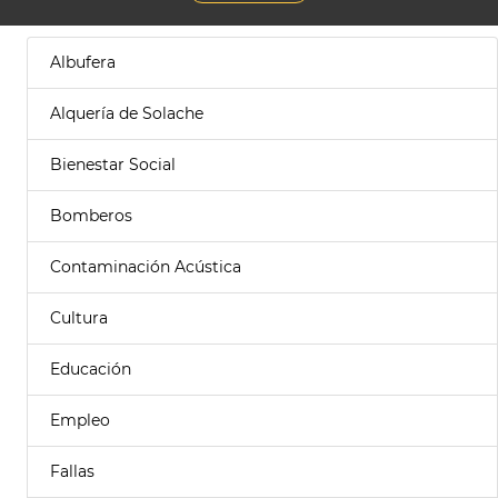
Albufera
Alquería de Solache
Bienestar Social
Bomberos
Contaminación Acústica
Cultura
Educación
Empleo
Fallas