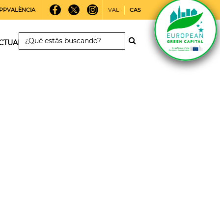
PPVALÈNCIA
VAL
CAS
CTUALIDAD