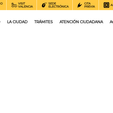
NO
VISIT
SEDE
CITA
A
VALENCIA
ELECTRÓNICA
PREVIA
O
LA CIUDAD
TRÁMITES
ATENCIÓN CIUDADANA
A