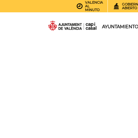
VALENCIA
GOBIER
AL
ABIERTO
MINUTO
AYUNTAMIENT