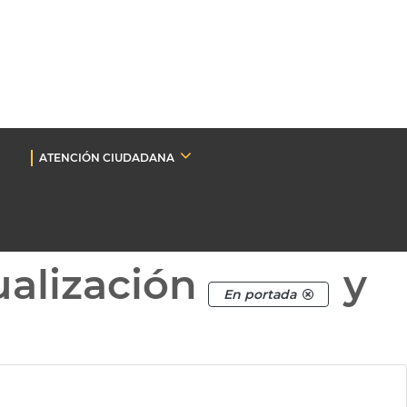
ATENCIÓN CIUDADANA
ualización
y
En portada