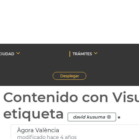
CIUDAD
TRÁMITES
Desplegar
Contenido con Vis
etiqueta
.
david kusuma
Àgora València
modificado hace 4 años