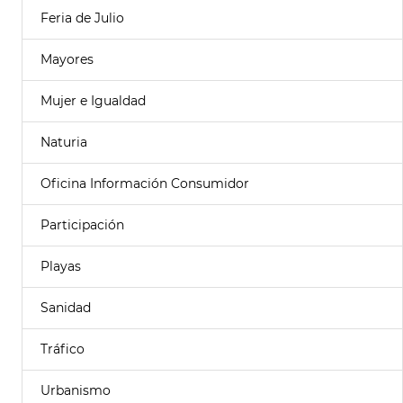
Feria de Julio
Mayores
Mujer e Igualdad
Naturia
Oficina Información Consumidor
Participación
Playas
Sanidad
Tráfico
Urbanismo