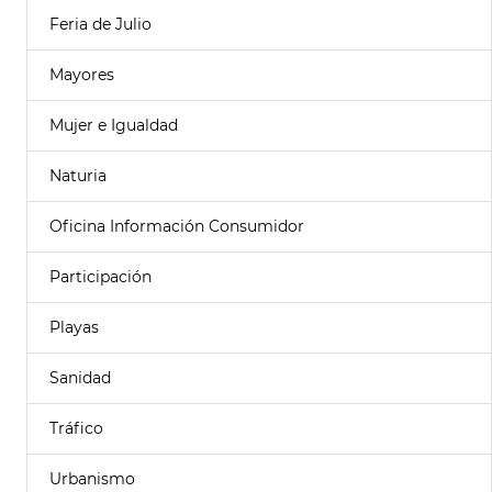
Feria de Julio
Mayores
Mujer e Igualdad
Naturia
Oficina Información Consumidor
Participación
Playas
Sanidad
Tráfico
Urbanismo