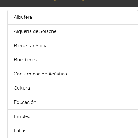
Albufera
Alquería de Solache
Bienestar Social
Bomberos
Contaminación Acústica
Cultura
Educación
Empleo
Fallas