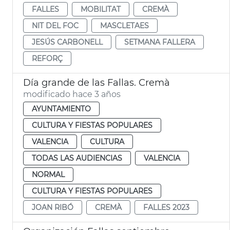
FALLES
MOBILITAT
CREMÀ
NIT DEL FOC
MASCLETAES
JESÚS CARBONELL
SETMANA FALLERA
REFORÇ
Día grande de las Fallas. Cremà
modificado hace 3 años
AYUNTAMIENTO
CULTURA Y FIESTAS POPULARES
VALENCIA
CULTURA
TODAS LAS AUDIENCIAS
VALENCIA
NORMAL
CULTURA Y FIESTAS POPULARES
JOAN RIBÓ
CREMÀ
FALLES 2023