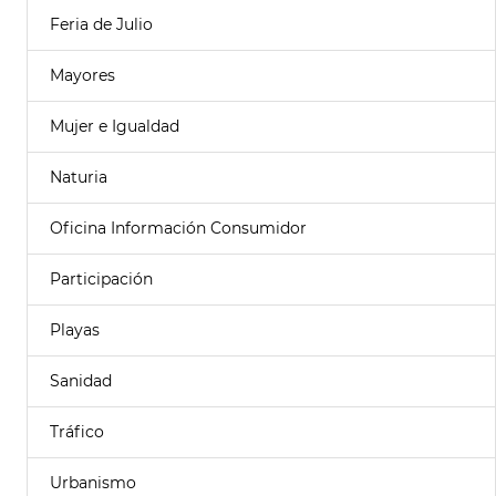
Feria de Julio
Mayores
Mujer e Igualdad
Naturia
Oficina Información Consumidor
Participación
Playas
Sanidad
Tráfico
Urbanismo