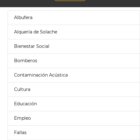
Albufera
Alquería de Solache
Bienestar Social
Bomberos
Contaminación Acústica
Cultura
Educación
Empleo
Fallas