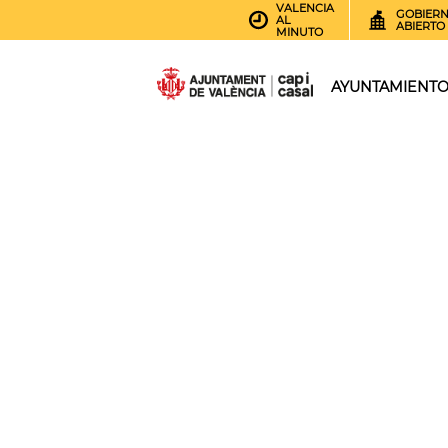
VALENCIA
GOBIER
AL
ABIERTO
MINUTO
AYUNTAMIENT