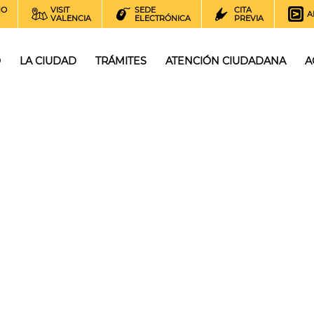
NO
VISIT
SEDE
CITA
A
VALENCIA
ELECTRÓNICA
PREVIA
O
LA CIUDAD
TRÁMITES
ATENCIÓN CIUDADANA
A