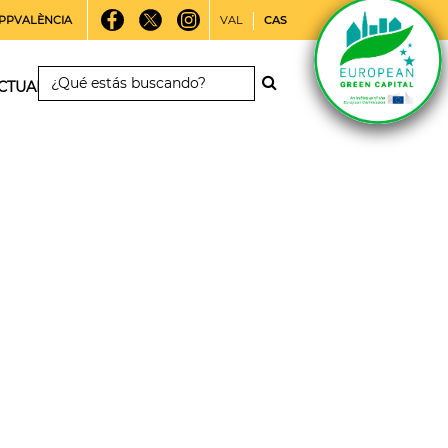
PPVALÈNCIA
VAL
CAS
CTUALIDAD