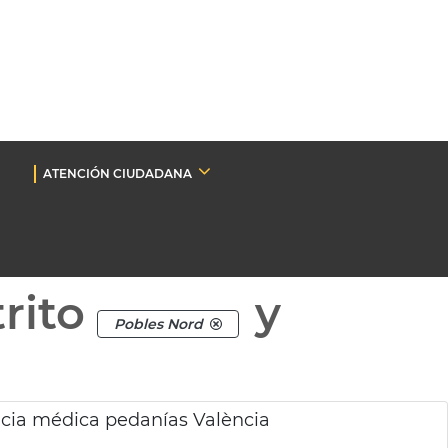
ATENCIÓN CIUDADANA
rito
y
Pobles Nord
ncia médica pedanías València