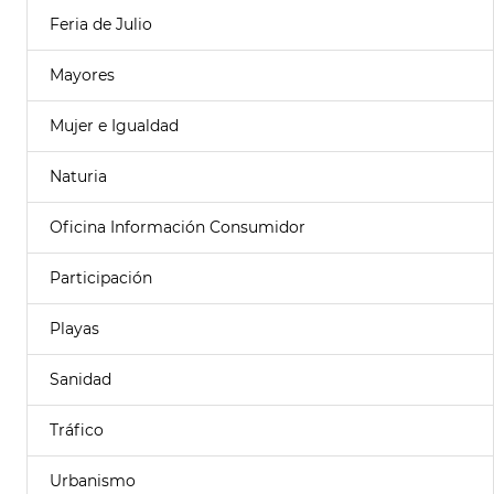
Feria de Julio
Mayores
Mujer e Igualdad
Naturia
Oficina Información Consumidor
Participación
Playas
Sanidad
Tráfico
Urbanismo