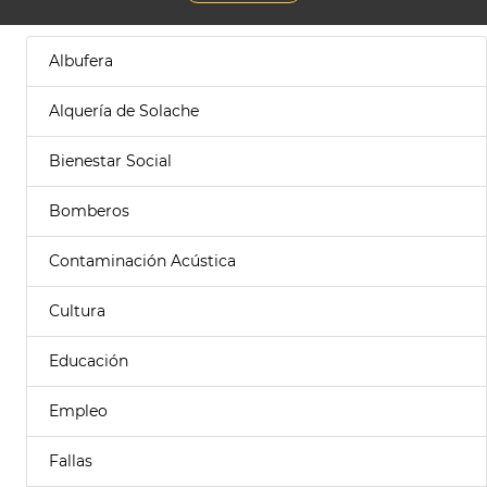
Albufera
Alquería de Solache
Bienestar Social
Bomberos
Contaminación Acústica
Cultura
Educación
Empleo
Fallas