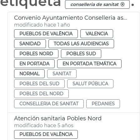
etiqueta
.
conselleria de sanitat
Convenio Ayuntamiento Conselleria asistencia médica pedanías València
modificado hace 1 año
PUEBLOS DE VALÈNCIA
VALENCIA
SANIDAD
TODAS LAS AUDIENCIAS
POBLES NORD
POBLES SUD
EN PORTADA
EN PORTADA TEMÁTICA
NORMAL
SANITAT
POBLES DEL SUD
SALUT PÚBLICA
POBLES DEL NORD
CONSELLERIA DE SANITAT
PEDANIES
Atención sanitaria Pobles Nord
modificado hace 5 años
PUEBLOS DE VALÈNCIA