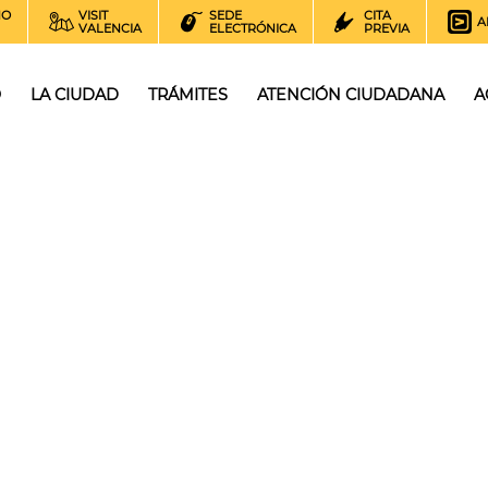
NO
VISIT
SEDE
CITA
A
VALENCIA
ELECTRÓNICA
PREVIA
O
LA CIUDAD
TRÁMITES
ATENCIÓN CIUDADANA
A