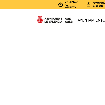
VALENCIA
GOBIER
AL
ABIERTO
MINUTO
AYUNTAMIENT