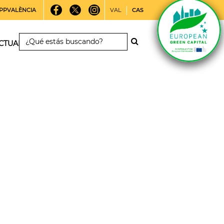
PPVALÈNCIA
VAL
CAS
CTUALIDAD