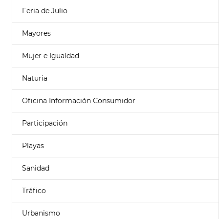
Feria de Julio
Mayores
Mujer e Igualdad
Naturia
Oficina Información Consumidor
Participación
Playas
Sanidad
Tráfico
Urbanismo