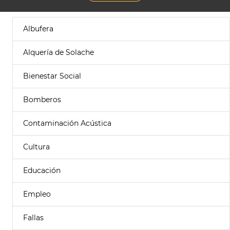
Albufera
Alquería de Solache
Bienestar Social
Bomberos
Contaminación Acústica
Cultura
Educación
Empleo
Fallas