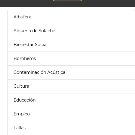
Albufera
Alquería de Solache
Bienestar Social
Bomberos
Contaminación Acústica
Cultura
Educación
Empleo
Fallas