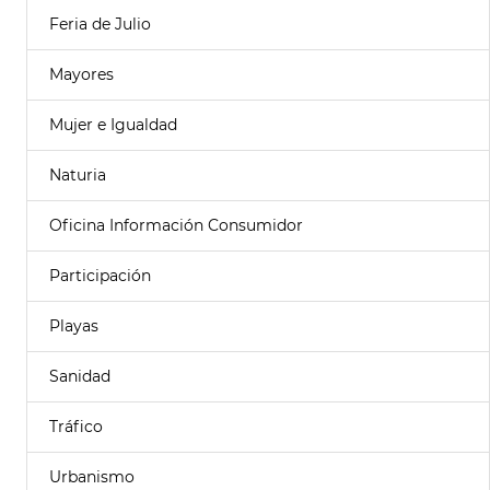
Feria de Julio
Mayores
Mujer e Igualdad
Naturia
Oficina Información Consumidor
Participación
Playas
Sanidad
Tráfico
Urbanismo