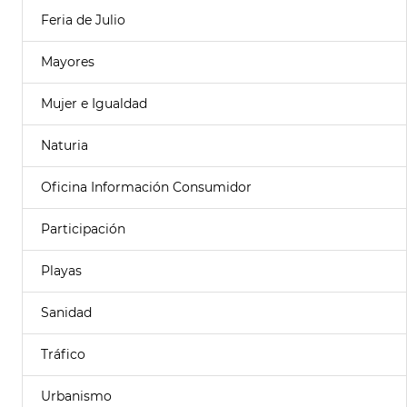
Feria de Julio
Mayores
Mujer e Igualdad
Naturia
Oficina Información Consumidor
Participación
Playas
Sanidad
Tráfico
Urbanismo