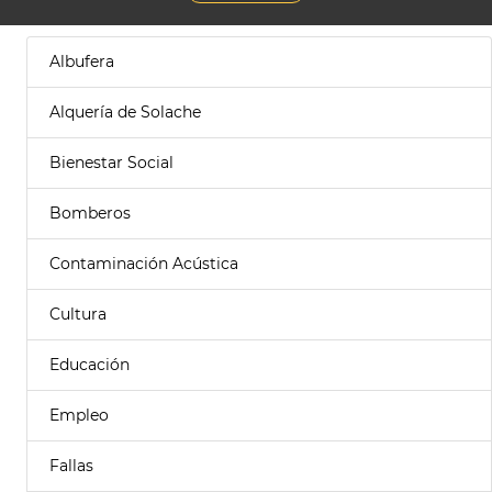
Albufera
Alquería de Solache
Bienestar Social
Bomberos
Contaminación Acústica
Cultura
Educación
Empleo
Fallas