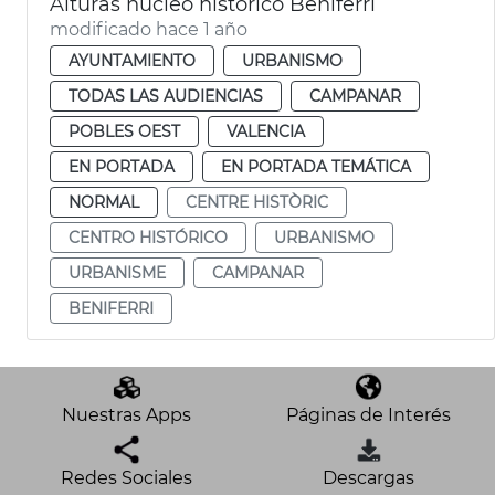
Alturas núcleo histórico Beniferri
modificado hace 1 año
AYUNTAMIENTO
URBANISMO
TODAS LAS AUDIENCIAS
CAMPANAR
POBLES OEST
VALENCIA
EN PORTADA
EN PORTADA TEMÁTICA
NORMAL
CENTRE HISTÒRIC
CENTRO HISTÓRICO
URBANISMO
URBANISME
CAMPANAR
BENIFERRI
Nuestras Apps
Páginas de Interés
Redes Sociales
Descargas